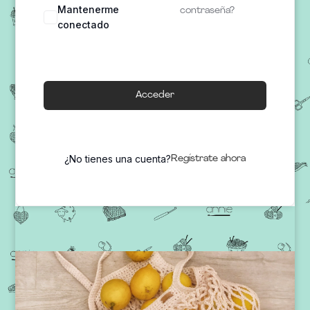
Mantenerme
contraseña?
conectado
Acceder
¿No tienes una cuenta?
Regístrate ahora