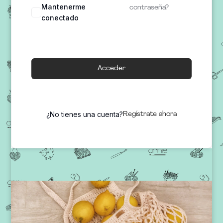
Mantenerme
contraseña?
conectado
Acceder
¿No tienes una cuenta?
Regístrate ahora