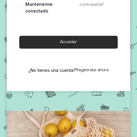
Mantenerme
contraseña?
conectado
Acceder
¿No tienes una cuenta?
Regístrate ahora