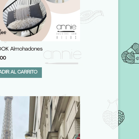
OK Almohadones
00
ADIR AL CARRITO