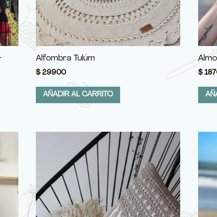
+
Alfombra Tulúm
Almo
$
29900
$
187
AÑADIR AL CARRITO
AÑ