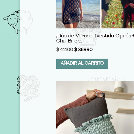
¡Dúo de Verano! (Vestido Ciprés 
Chal Brickell)
El
El
$
41100
$
36990
precio
precio
AÑADIR AL CARRITO
original
actual
era:
es:
$ 41100.
$ 36990.