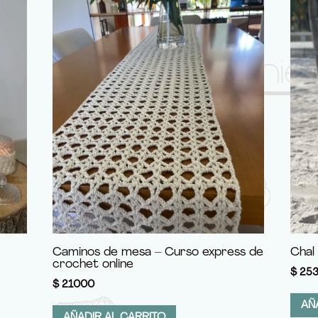
Caminos de mesa – Curso express de
Chal 
crochet online
$
25
$
21000
AÑ
AÑADIR AL CARRITO