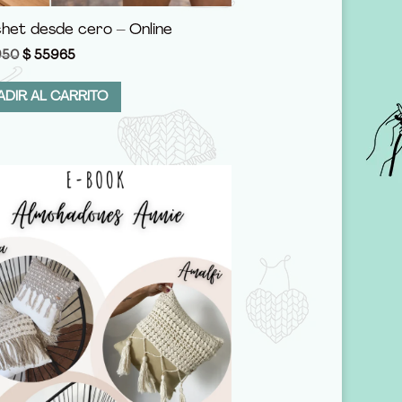
het desde cero – Online
El
El
950
$
55965
precio
precio
ADIR AL CARRITO
original
actual
era:
es:
$ 79950.
$ 55965.