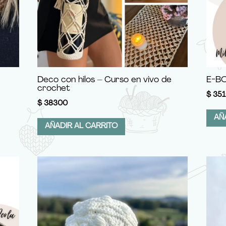
Deco con hilos – Curso en vivo de
E-BO
crochet
$
351
$
38300
AÑ
AÑADIR AL CARRITO