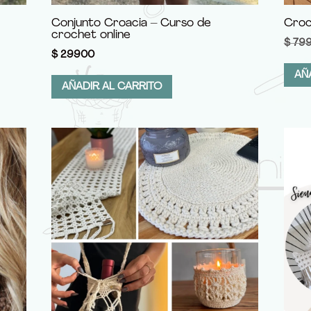
Conjunto Croacia – Curso de
Croc
crochet online
$
79
$
29900
AÑ
AÑADIR AL CARRITO