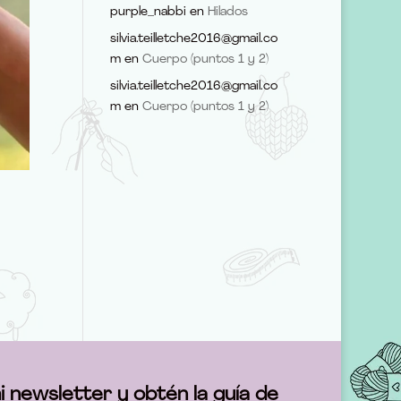
purple_nabbi
en
Hilados
silvia.teilletche2016@gmail.co
m
en
Cuerpo (puntos 1 y 2)
silvia.teilletche2016@gmail.co
m
en
Cuerpo (puntos 1 y 2)
i newsletter y obtén la guía de