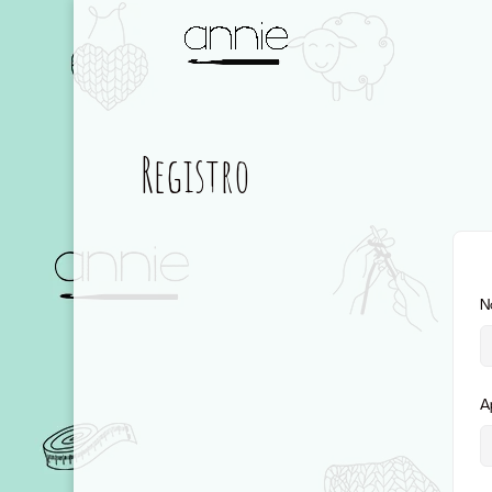
Registro
N
A