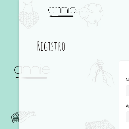
Registro
N
A