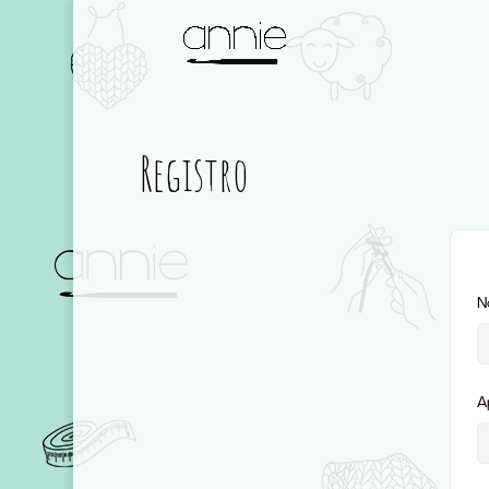
Registro
N
A