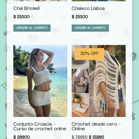
Chal Brickell
Chaleco Lisboa
$
25300
$
25300
AÑADIR AL CARRITO
AÑADIR AL CARRITO
30% OFF
Conjunto Croacia –
Crochet desde cero –
Curso de crochet online
Online
El
El
$
29900
$
79950
$
55965