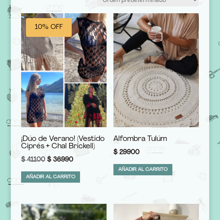
10% OFF
¡Dúo de Verano! (Vestido
Alfombra Tulúm
Ciprés + Chal Brickell)
$
29900
El
El
$
41100
$
36990
AÑADIR AL CARRITO
precio
precio
AÑADIR AL CARRITO
original
actual
era:
es:
$ 41100.
$ 36990.