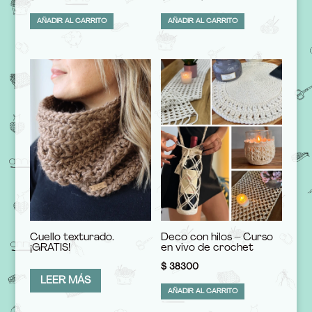
precio
precio
AÑADIR AL CARRITO
AÑADIR AL CARRITO
original
actual
era:
es:
$ 79950.
$ 55965.
Cuello texturado.
Deco con hilos – Curso
¡GRATIS!
en vivo de crochet
$
38300
LEER MÁS
AÑADIR AL CARRITO