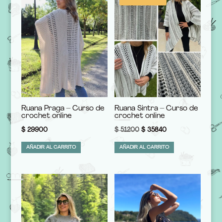
Ruana Praga – Curso de
Ruana Sintra – Curso de
crochet online
crochet online
El
El
$
29900
$
51200
$
35840
precio
precio
AÑADIR AL CARRITO
AÑADIR AL CARRITO
original
actual
era:
es:
$ 51200.
$ 35840.